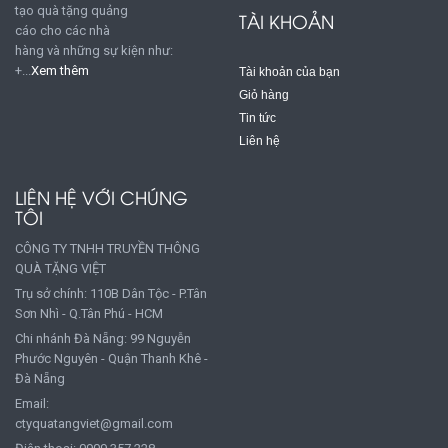
tạo quà tặng quảng
TÀI KHOẢN
cáo cho các nhà
hàng và những sự kiện như:
+...
Xem thêm
Tài khoản của bạn
Giỏ hàng
Tin tức
Liên hệ
LIÊN HỆ VỚI CHÚNG
TÔI
CÔNG TY TNHH TRUYỀN THÔNG
QUÀ TẶNG VIỆT
Trụ sở chính: 110B Dân Tộc - P.Tân
Sơn Nhì - Q.Tân Phú - HCM
Chi nhánh Đà Nẵng: 99 Nguyễn
Phước Nguyên - Quận Thanh Khê -
Đà Nẵng
Email:
ctyquatangviet@gmail.com