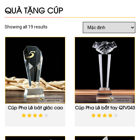
QUÀ TẶNG CÚP
Showing all 19 results
Cúp Pha Lê bát giác cao
Cúp Pha Lê bắt tay QTV043
QTV050