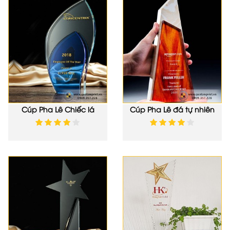
Cúp Pha Lê Chiếc lá
Cúp Pha Lê đá tự nhiên
QTV048
QTV049