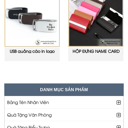
USB quảng cáo in logo
HỘP ĐỰNG NAME CARD
USB003
KHẮC TÊN D009
DANH MỤC SẢN PHẨM
Bảng Tên Nhân Viên
Quà Tặng Văn Phòng
Quà Tặng Biểu Trưng