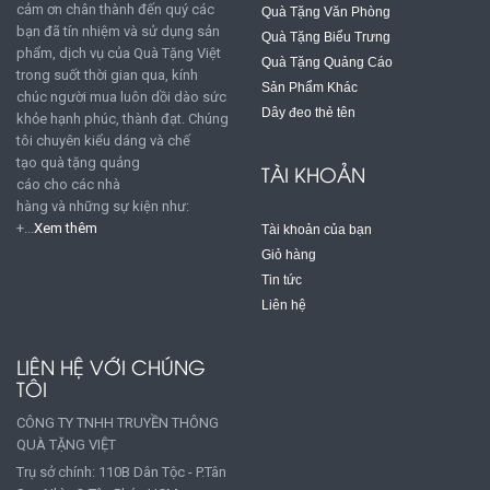
cảm ơn chân thành đến quý các
Quà Tặng Văn Phòng
bạn đã tín nhiệm và sử dụng sản
Quà Tặng Biểu Trưng
phẩm, dịch vụ của Quà Tặng Việt
Quà Tặng Quảng Cáo
trong suốt thời gian qua, kính
Sản Phẩm Khác
chúc người mua luôn dồi dào sức
Dây đeo thẻ tên
khỏe hạnh phúc, thành đạt. Chúng
tôi chuyên kiểu dáng và chế
tạo quà tặng quảng
TÀI KHOẢN
cáo cho các nhà
hàng và những sự kiện như:
+...
Xem thêm
Tài khoản của bạn
Giỏ hàng
Tin tức
Liên hệ
LIÊN HỆ VỚI CHÚNG
TÔI
CÔNG TY TNHH TRUYỀN THÔNG
QUÀ TẶNG VIỆT
Trụ sở chính: 110B Dân Tộc - P.Tân