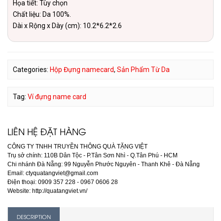
Họa tiết: Tùy chọn
Chất liệu: Da 100%.
Dài x Rộng x Dày (cm): 10.2*6.2*2.6
Categories:
Hộp Đựng namecard
,
Sản Phẩm Từ Da
Tag:
Ví đựng name card
LIÊN HỆ ĐẶT HÀNG
CÔNG TY TNHH TRUYỀN THÔNG QUÀ TẶNG VIỆT
Trụ sở chính: 110B Dân Tộc - P.Tân Sơn Nhì - Q.Tân Phú - HCM
Chi nhánh Đà Nẵng: 99 Nguyễn Phước Nguyên - Thanh Khê - Đà Nẵng
Email: ctyquatangviet@gmail.com
Điện thoại: 0909 357 228 - 0967 0606 28
Website: http://quatangviet.vn/
DESCRIPTION